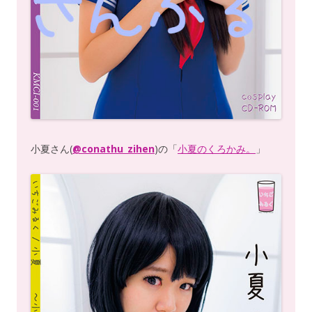
小夏さん(
@conathu_zihen
)の「
小夏のくろかみ。
」