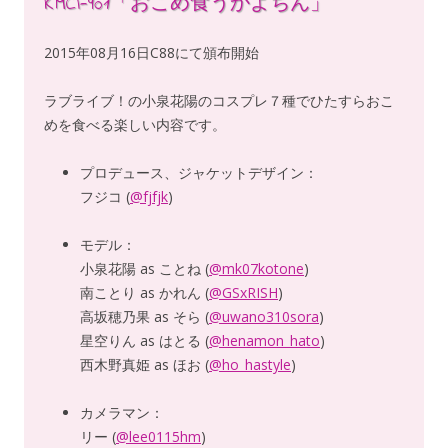
KMCI-901「おこめ食うかよちん」
2015年08月16日C88にて頒布開始
ラブライブ！の小泉花陽のコスプレ７種でひたすらおこ
めを食べる楽しい内容です。
プロデュース、ジャケットデザイン：
フジコ (
@fjfjk
)
モデル：
小泉花陽 as ことね (
@mk07kotone
)
南ことり as かれん (
@GSxRISH
)
高坂穂乃果 as そら (
@uwano310sora
)
星空りん as はとる (
@henamon_hato
)
西木野真姫 as ほお (
@ho_hastyle
)
カメラマン：
リー (
@lee0115hm
)