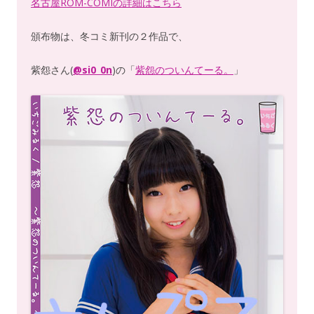
名古屋ROM-COMIの詳細はこちら
頒布物は、冬コミ新刊の２作品で、
紫怨さん(
@si0_0n
)の「
紫怨のついんてーる。
」