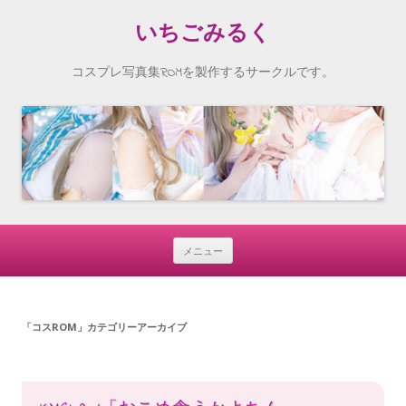
いちごみるく
コスプレ写真集ROMを製作するサークルです。
メニュー
Skip
to
content
「
コスROM
」カテゴリーアーカイブ