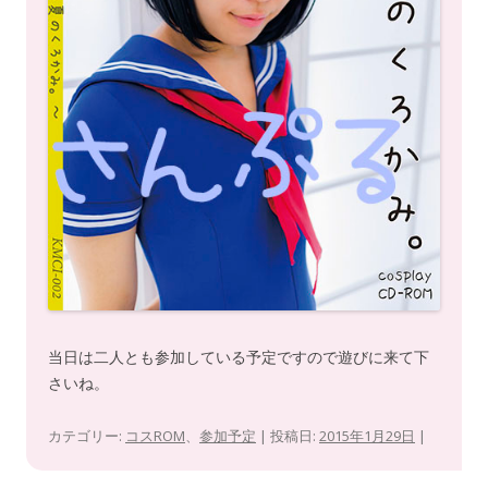
当日は二人とも参加している予定ですので遊びに来て下
さいね。
カテゴリー:
コスROM
、
参加予定
| 投稿日:
2015年1月29日
|